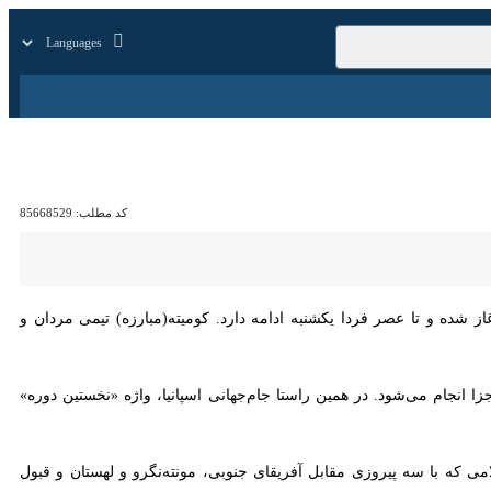
زار
زندگی
سایر
کد مطلب:
85668529