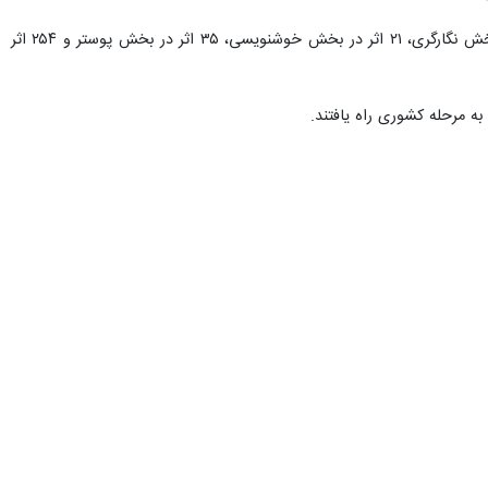
«علی امیری» افزود: همچنین در نهمین جشنواره هنرهای تجسمی ۴۶۵ اثر به دبیرخانه ارسال شد که شامل۱۲۰ اثر در بخش نگارگری، ۲۱ اثر در بخش خوشنویسی، ۳۵ اثر در بخش پوستر و ۲۵۴ اثر
معصومه ابراهیمی