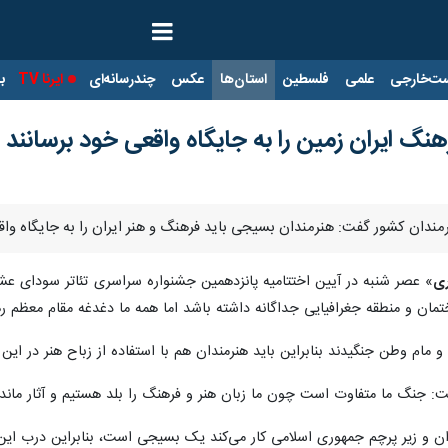
ت‌خارجی
علمی
فلسطین
استان‌ها
عکس
چندرسانه‌ای
ایرنا TV
با
نگ ایران زمین را به جایگاه واقعی خود برسانند
مندان کشور گفت: هنرمندان بسیجی باید فرهنگ و هنر ایران را به جایگاه واق
ری
» عصر شنبه در آیین اختتامیه پانزدهمین جشنواره سراسری تئاتر سودای عشق
مان و منطقه جغرافیایی جداگانه داشته باشد اما همه ما دغدغه مقام معظم ره
 مام وطن جنگیدند بنابراین باید هنرمندان هم با استفاده از زباح هنر در این م
 جنگ ما متفاوت است چون ما زبان هنر و فرهنگ را بلد هستیم و آثار ماندگ
ان و زیر پرچم جمهوری اسلامی کار می‌کند یک بسیجی است، بنابراین درب این