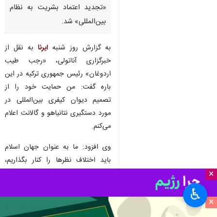
تهران- ایرنا- رئیس جمهوری ترکیه
خواستار اجرای قرار بازداشت
نخست‌وزیر و وزیر جنگ سابق
رژیم صهیونیستی در راستای
«تجدید اعتماد بشریت به نظام
بین‌المللی» شد.
به گزارش روز شنبه
ایرنا
به نقل از
خبرگزاری آناتولی، «رجب طیب
اردوغان» رئیس جمهوری ترکیه در این
باره گفت: من حمایت خود را از
تصمیم دیوان کیفری بین‌المللی در
مورد دستگیری نتانیاهو و گالانت اعلام
×
می‌کنم.
♿︎
×
وی افزود: ما به عنوان جهان اسلام