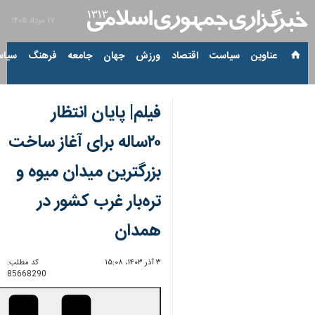
۱۷ مرداد ۱۴۰۵
عناوین‌
سیاست
اقتصاد
ورزش
جهان
جامعه
فرهنگ
سیاس
فیلم| پایان انتظار
۲۰ساله برای آغاز ساخت
بزرگترین میدان میوه و
تره‌بار غرب کشور در
همدان
۳ آذر ۱۴۰۳، ۱۵:۰۸
کد مطلب:
85668290