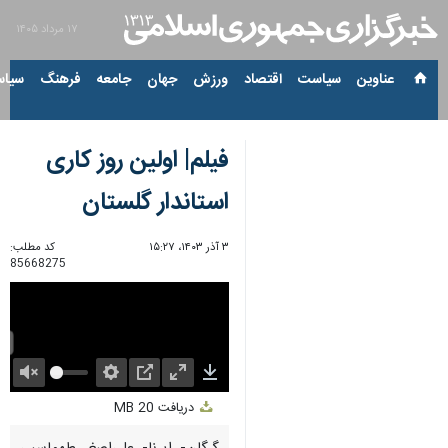
۱۷ مرداد ۱۴۰۵
عناوین‌
سیاست
اقتصاد
ورزش
جهان
جامعه
فرهنگ
سیاس
فیلم| اولین روز کاری
استاندار گلستان
۳ آذر ۱۴۰۳، ۱۵:۲۷
کد مطلب:
85668275
Unmute
Settings
PIP
Enter
Download
دریافت
20 MB
fullscreen