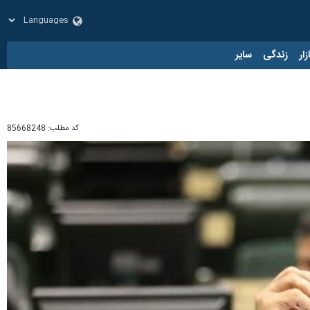
زار
زندگی
سایر
کد مطلب:
85668248