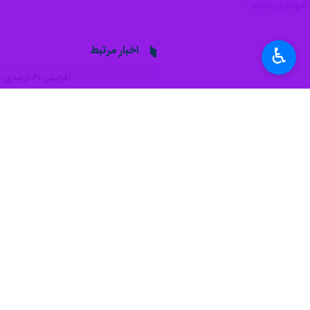
شهرداری دماوند
اخبار مرتبط
♿︎
افزایش ۳۰ درصدی جمعیت حیات وحش شهرستان دماوند
دماوند - ایرنا - رئی
ایستگاه های آتش‌نش
دماوند – ایرنا - سخن
نظر شما