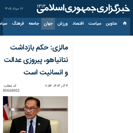
۱۷ مرداد ۱۴۰۵
عناوین‌
سیاست
اقتصاد
ورزش
جهان
جامعه
فرهنگ
سیاس
مالزی: حکم بازداشت
نتانیاهو، پیروزی عدالت
و انسانیت است
۳ آذر ۱۴۰۳، ۱۱:۵۴
کد مطلب:
85668002