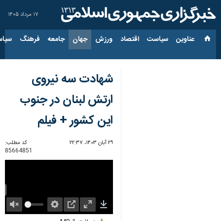
۱۷ مرداد ۱۴۰۵
عناوین‌
سیاست
اقتصاد
ورزش
جهان
جامعه
فرهنگ
سیاس
شهادت سه نیروی
ارتش لبنان در جنوب
این کشور + فیلم
۲۹ آبان ۱۴۰۳، ۲۲:۳۷
کد مطلب:
85664851
Unmute
Settings
PIP
Enter
Download