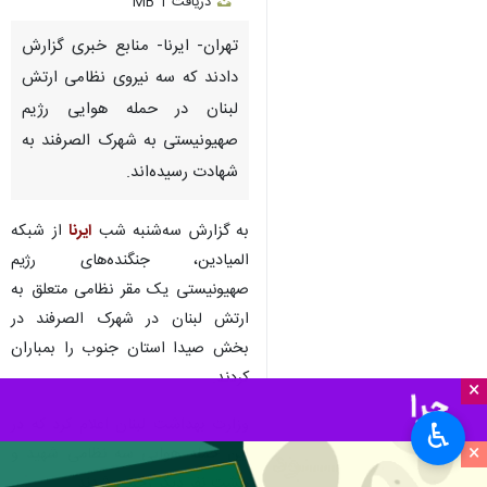
دریافت
1 MB
fullscreen
تهران- ایرنا- منابع خبری گزارش
دادند که سه نیروی نظامی ارتش
لبنان در حمله هوایی رژیم
صهیونیستی به شهرک الصرفند به
شهادت رسیده‌اند.
به گزارش سه‌شنبه شب
ایرنا
از شبکه
المیادین، جنگنده‌های رژیم
صهیونیستی یک مقر نظامی متعلق به
ارتش لبنان در شهرک الصرفند در
بخش صیدا استان جنوب را بمباران
کردند.
×
وزارت بهداشت لبنان اعلام کرد که در
♿︎
×
این حمله هوایی سه نظامی شهید و
هشت نفر دیگر زخمی شدند.