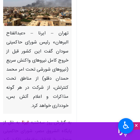
تهران – ایرنا – «عبدالفتاح
البرهان» رئیس شورای حاکمیتی
سودان گفت این کشور قبل از
خروج کامل نیروهای واکنش سریع
(نیروهای شورشی تحت امر محمد
حمدان دقلو) از مناطق تحت
کنترلش، از شرکت در هر گونه
مذاکرات و اعلام آتش بس،
خودداری خواهد کرد.
به گزارش روز سه‌شنبه
ایرنا
به نقل از
♿︎
×
پایگاه الشروق مصر، شورای حاکمیتی
سودان با انتشار بیانیه‌ای تاکید کرد