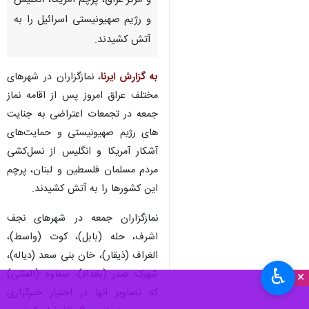
و مرکز عراق، پرچم آمریکا، انگلیس
و رژیم صهیونیستی اسرائیل را به
آتش کشیدند.
به گزارش ایرنا
، نمازگزاران در شهرهای
مختلف عراق امروز پس از اقامه نماز
جمعه در تجمعات اعتراضی به جنایت
های رژیم صهیونیستی و حمایت‌های
آشکار آمریکا و انگلیس از نسل‌کشی
مردم مسلمان فلسطین و لبنان، پرچم
این کشورها را به آتش کشیدند.
نمازگزاران جمعه در شهرهای نجف
اشرف، حله (بابل)، کوت (واسط)،
الغراف (ذیقار)، خان بنی سعد (دیاله)،
♿︎
شهرک صدر (بغداد)، سماوه (المثنی)
×
که تصاویر آنها در اختیار خبرگزاری