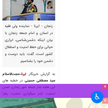
زنجان - ایرنا - نماینده ولی فقیه
در استان و امام جمعه زنجان با
بیان اینکه دشمن‌شناسی، ابزاری
حیاتی برای حفظ امنیت و استقلال
کشور است، گفت: باید دوست و
دشمن خود را بشناسیم.
به گزارش خبرنگار
ایرنا
،
حجت‌الاسلام
سید مصطفی حسینی
در خطبه های
×
این هفته نماز جمعه شهر زنجان، ضمن
تسلیت ایام سوگواری حضرت زهرا
♿︎
×
(س)، افزود: یکی از شناخت‌های
بسیار واجب برای امت اسلامی،