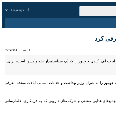
زار
زندگی
سایر
د
کد مطلب:
85659904