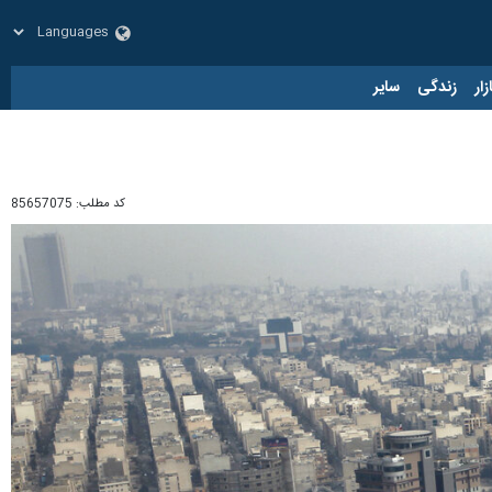
زار
زندگی
سایر
کد مطلب:
85657075