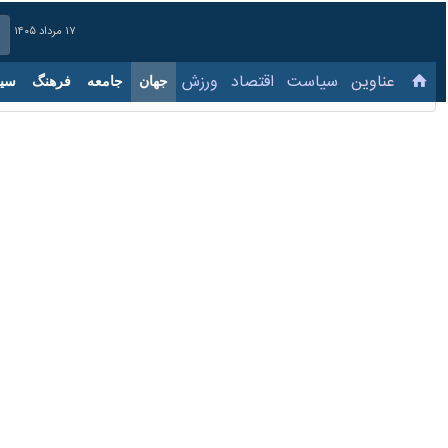
۱۷ مرداد ۱۴۰۵
عناوین‌
سیاست
اقتصاد
ورزش
جهان
جامعه
فرهنگ
سیاس
سردار قریشی: همکاری‌ها
۱۷ آبان ۱۴۰۳، ۹:۱۵
اسلام‌آباد - ایرنا - جانشین وزیر دف
گشایش روزنه‌های جدید همکاری در حو
به گزارش روز پنجشنبه خبرنگار
ایرنا
، سرد
خوشبختانه از مدت‌ها پیش هماهنگی خوب
وی با تاکید بر اهمیت مشترکات دینی، ف
امنیتی داریم.