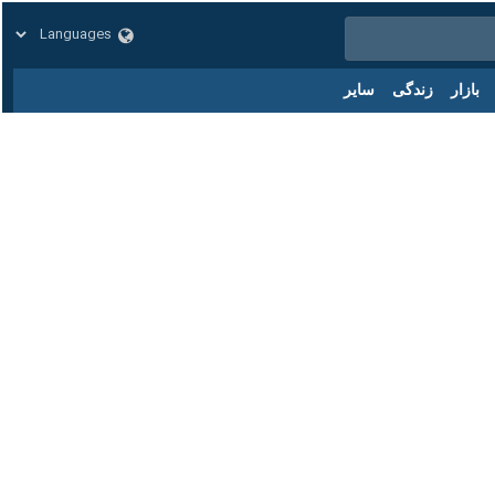
زار
زندگی
سایر
م
کد مطلب:
85652154
ران و پاکستان در بالاترین سطح برقرار شده و هر دو کشور در تلاش برای
پایه نظامی ایران وارد اسلام‌آباد شد، در گفت وگو با خبرنگار ایرنا گفت:
ور در سطوح مختلف برقرار است و با دوستان پاکستانی همکاری‌های دفاعی و