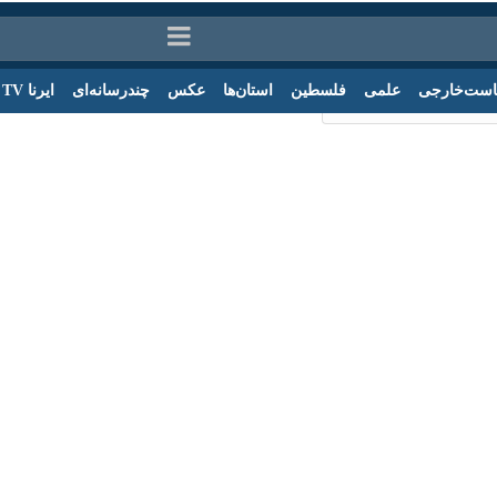
ت‌خارجی
علمی
فلسطین
استان‌ها
عکس
چندرسانه‌ای
ایرنا TV
با
ی دفاعی ایران و پاکستان گسترش می‌یابد + فیل
اع و پشتیبانی نیروهای مسلح گفت: هماهنگی‌های خوبی میان جمهوری اسلامی ای
زه‌ دفاعی هستند.
ار سرتیپ پاسدار
سید حجت اله قریشی
‌که چهارشنبه شب در راس یک هیات بلند
ی میان ایران و پاکستان در بالاترین سطح برقرار شده است.
رهنگی و زبانی ایران و پاکستان، افزود: رفت و آمد متقابل مسئولان دو کش