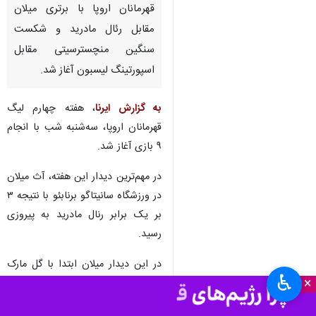
قهرمانان اروپا با برتری میلان
مقابل رئال مادرید و شکست
سنگین منچسترسیتی مقابل
اسپورتینگ لیسبون آغاز شد.
به گزارش ایرنا
، هفته چهارم لیگ
قهرمانان اروپا، سه‌شنبه‌ شب با انجام
۹ بازی آغاز شد.
در مهم‌ترین دیدار این هفته، آث میلان
در ورزشگاه سانیتاگو برنابئو با نتیجه ۳
بر یک برابر رنال مادرید به پیروزی
رسید.
در این دیدار میلان ابتدا با گل مارک
♿︎
×
تیلو در دقیقه ۱۲ پیش افتاد اما در
ادامه وینسیسوس جونیور در دقیقه