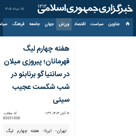
۱۵ مرداد ۱۴۰۵
عناوین‌
سیاست
اقتصاد
ورزش
جهان
جامعه
فرهنگ
سیاس
هفته چهارم لیگ
قهرمانان؛ پیروزی میلان
در سانتیاگو برنابئو در
شب شکست عجیب
سیتی
۱۶ آبان ۱۴۰۳، ۱:۳۹
کد مطلب:
85651008
تهران- ایرنا- هفته چهارم لیگ