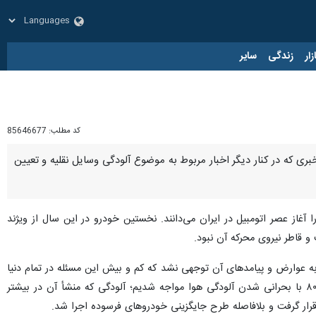
زار
زندگی
سایر
کد مطلب:
85646677
 خبری که در کنار دیگر اخبار مربوط به موضوع آلودگی وسایل نقلیه و تعیین
یخ همزیستی مردم ایران با وسایل نقلیه به اواخر دوران قاجار بازمی‌گردد و بسیاری سال ۱۲۷۹ را آغاز عصر اتومبیل در ایران می‌دانند. نخستین خودرو در این سال از ویژند
و قاطر نیروی محرکه آن نبود.
به عوارض و پیامدهای آن توجهی نشد که کم و بیش این مسئله در تمام دنیا
نگاهی متداول بود. پس از حدود یک قرن حضور وسایل نقلیه موتوری در خیابان‌ها و جاده‌های کشور، اواسط دهه ۸۰ با بحرانی شدن آلودگی هوا مواجه شدیم؛ آلودگی که منشأ آن در بیشتر
 قرار گرفت و بلافاصله طرح جایگزینی خودروهای فرسوده اجرا شد.