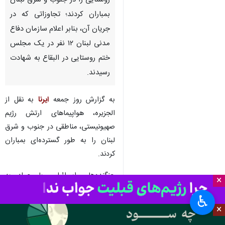
روستایی را در جنوب و شرق لبنان
بمباران کردند؛ تجاوزاتی که در
جریان آن، بنابر اعلام سازمان دفاع
مدنی لبنان ۱۲ نفر در یک مجلس
ختم روستایی در البقاع به شهادت
رسیدند.
به گزارش روز جمعه
ایرنا
به نقل از
الجزیره، هواپیماهای ارتش رژیم
صهیونیستی، مناطقی در جنوب و شرق
لبنان را به طور گسترده‌ای بمباران
کردند.
جنگنده‌های اسرائیلی، با حمله به
×
مراسم ختم در روستای البزالیه در
♿︎
منطقه البقاع در شرق لبنان، باعث
×
شهادت و زخمی شدن شماری از