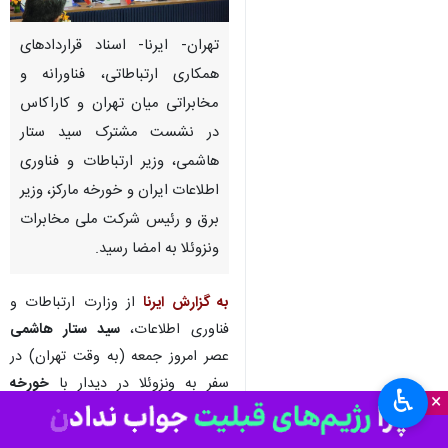
تهران- ایرنا- اسناد قراردادهای
همکاری ارتباطاتی، فناورانه و
مخابراتی میان تهران و کاراکاس
در نشست مشترک سید ستار
هاشمی، وزیر ارتباطات و فناوری
اطلاعات ایران و خورخه مارکز، وزیر
برق و رئیس شرکت ملی مخابرات
ونزوئلا به امضا رسید.
به گزارش ایرنا
از وزارت ارتباطات و
فناوری اطلاعات،
سید ستار هاشمی
عصر امروز جمعه (به وقت تهران) در
سفر به ونزوئلا در دیدار با
خورخه
♿︎
×
مارکز
، وزیر برق و رئیس شرکت ملی
مخابرات این کشور (Conatel) از