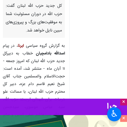
تهران- ایرنا- دبیرکل حزب موتلفه
اسلامی در پیامی خطاب به دبیر
کل جدید حزب الله لبنان گفت:
حزب الله در دوران مسئولیت شما
به موفقیت‌های بزرگ و پیروزی‌های
مبین نایل خواهد شد.
به گزارش گروه سیاسی
ایرنا
، در پیام
اسدالله بادامچیان
خطاب به دبیرکل
×
جدید حزب الله لبنان که امروز جمعه -
۱۱ آبان ماه - منتشر شد، آمده است:
♿︎
×
حجت‌الاسلام والمسلمین جناب آقای
شیخ نعیم قاسم دام عزه، دبیر کل