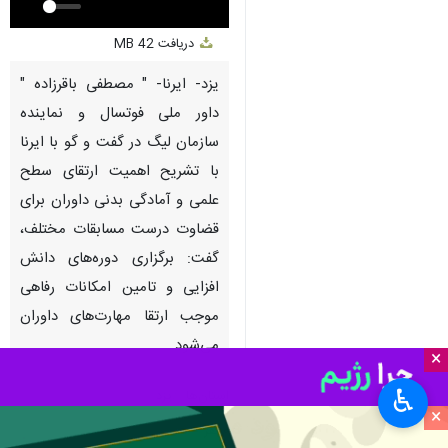
Unmute
Settings
PIP
Enter
Download
دریافت
42 MB
fullscreen
یزد- ایرنا- " مصطفی باقرزاده "
داور ملی فوتسال و نماینده
سازمان لیگ در گفت و گو با ایرنا
با تشریح اهمیت ارتقای سطح
علمی و آمادگی بدنی داوران برای
قضاوت درست مسابقات مختلف،
گفت: برگزاری دوره‌های دانش
افزایی و تامین امکانات رفاهی
موجب ارتقا مهارت‌های داوران
می‌شود.
×
♿︎
استان‌ها
یزد
×
۰ نفر