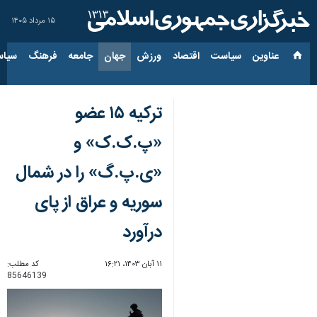
۱۵ مرداد ۱۴۰۵
عناوین‌
سیاست
اقتصاد
ورزش
جهان
جامعه
فرهنگ
سیاس
ترکیه ۱۵ عضو
«پ.ک.ک» و
«ی.پ.گ» را در شمال
سوریه و عراق از پای
درآورد
۱۱ آبان ۱۴۰۳، ۱۶:۲۱
کد مطلب:
85646139