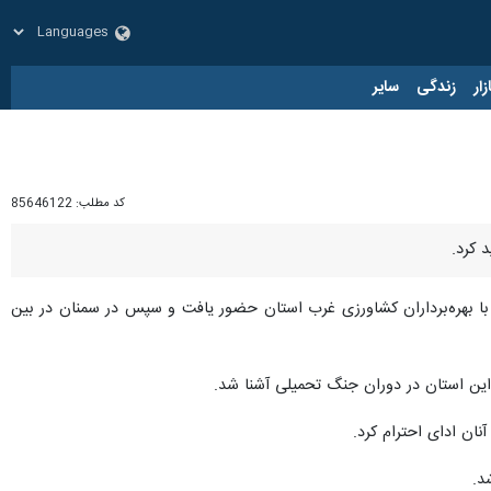
زار
زندگی
سایر
کد مطلب:
85646122