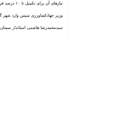
♿︎
×
Download