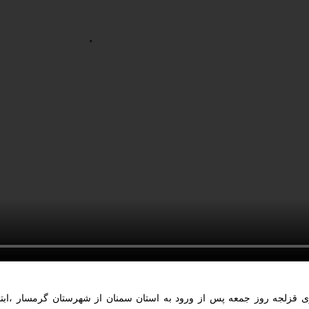
nmute
Mute
Settings
PIP