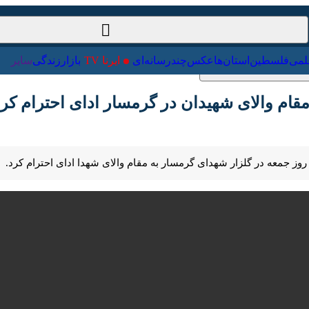
ت‌خارجی
علمی
فلسطین
استان‌ها
عکس
چندرسانه‌ای
ایرنا TV
با
 والای شهیدان در گرمسار ادای احترام کرد + فیلم
Pause
Play
00:00