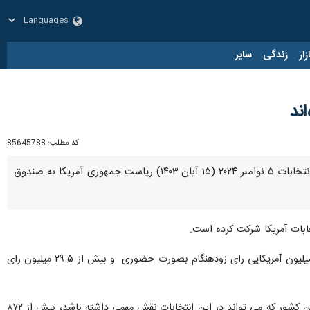
زار
زندگی
سایر
کد مطلب:
85645788
نیویورک - ایرنا- رسانه های آمریکایی اعلام کردند تاکنون بیش از ۶۲ میلیون آمریکایی رای زودهنگام خود را برای انتخابات ۵ نوامبر ۲۰۲۴ (۱۵ آبان ۱۴۰۳) ریاست جمهوری آمریکا به صندوق
بر اساس اعلام شبکه تلویزیونی سی بی اس نیوز، پنج روز مانده به روز انتخابات ریاست جمهوری آمریکا، بیش از ۳۳ میلیون آمریکایی رای زودهنگام بصورت حضوری و بیش از ۲۹.۵ میلیون رای
در نوادا، یکی از ایالت‌های رقابت میان کامالا هریس معاون رئیس جمهور آمریکا و دونالد ترامپ رئیس جمهور سابق این کشور که می تواند در این انتخابات نقش مهمی داشته باشد، بیش از ۸۷۲