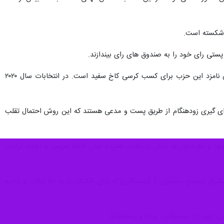
را شکسته است.
 پستی رای خود را به صندوق های رای بیندازند.
بر اساس گزارش ها، آرای زودهنگام در انتخابات دوره های گذشته به نفع حزب دموکرات بوده که اکنون کامالا هریس نامزد این حزب برای کسب کرسی کاخ سفید است. در انتخابات سال ۲۰۲۰
ای گیری زودهنگام از طریق پست و مدعی هستند که این روش احتمال تقلب
ریکا روز سه شنبه ۵ نوامبر سال‌جاری میلادی (۲۰۲۴۹) برابر با ۱۵ آبان ماه ۱۴۰۳ برگزار می شود و نظرسنجی‌ها حاکی از رقابت فشرده میان کامالا هریس و دونالد ترامپ
یک نامزد انتخابات ریاست جمهوری در آمریکا، نه با کسب اکثریت آرای مردمی، بلکه از طریق سیستمی به نام کالج الکترال (مجمع منتخبان / گزینندگان) که آرای الکترال را به ۵۰ ایالت و ناحیه
، جورجیا، میشیگان، نوادا و پنسیلوانیا.