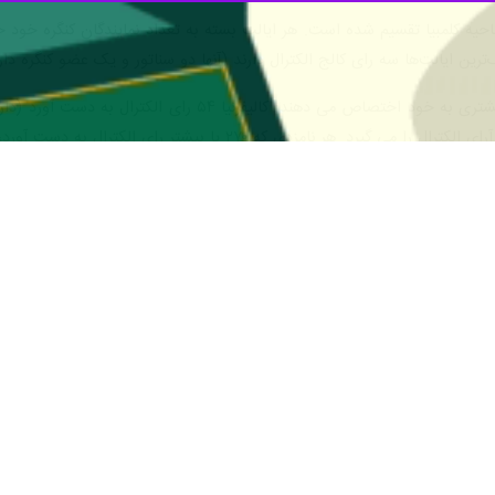
ج الکترال بین ۵۰ ایالت و ناحیه کلمبیا تقسیم شده است. هر ایالت بسته به تعداد نمایندگ
رین ایالت‌ها سه رای کالج الکترال دارند (آنها دو سناتور و یک عضو کنگره
 نامزدی که ۲۷۰ یا بیشتر رای الکترال به دست آورد، رئیس جمهور می شود.