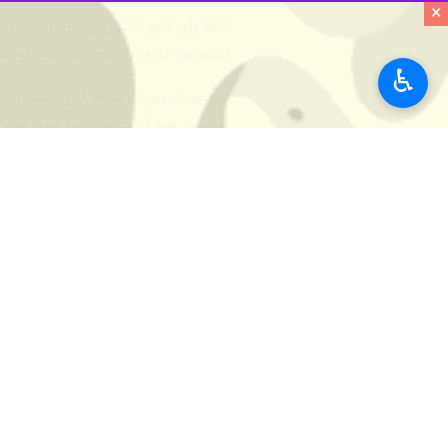
×
۵۳۸ رأی کال
اختصاص داده می شود. بنابراین، کوچک‌ت
♿︎
تقریباً در همه ایالت ها، نامزد پیروز تمام آرای الکترال را می گیرد. هر
می‌شود.
این آرا رسماً توسط کنگره در ۶ ژانویه جمع آوری می شود و رئیس جمهور جدید در ۲۰ ژانویه سوگند یاد می کند.
جهان
دفتر نیویورک
۰ نفر
برچسب‌ها
کامالا هریس
دونالد ترامپ