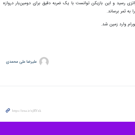
داویده فراتزی رسید و این بازیکن توانست با یک ضربه دقیق برای دومین‌بار دروازه
علیرضا علی محمدی