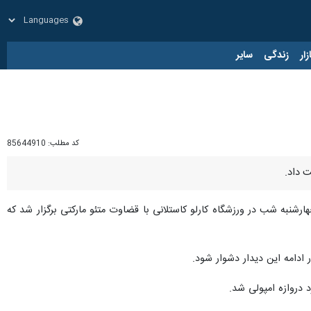
زار
زندگی
سایر
کد مطلب:
85644910
ر تیم‌های امپولی و اینترمیلان در چارچوب هفته دهم رقابت‌های فوتبال سری‌آ ایتالیا از ساعت ۲۱ چهارشنبه شب در ورزشگاه کارلو کاستلانی با قضاوت متئو مارکتی برگزار شد که