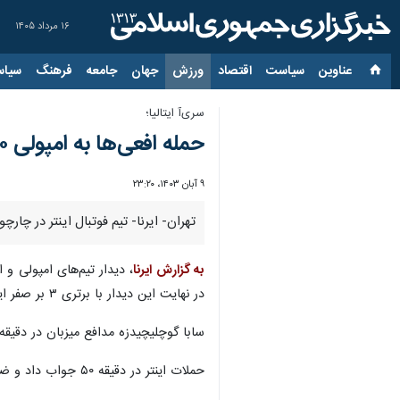
۱۶ مرداد ۱۴۰۵
عناوین‌
سیاست
اقتصاد
ورزش
جهان
جامعه
فرهنگ
سیاس
سری‌آ ایتالیا؛
حمله افعی‌ها به امپولی ۱۰ نفره؛ برتری اینتر در حضور کوتاه طارمی
۹ آبان ۱۴۰۳، ۲۳:۲۰
تهران- ایرنا- تیم فوتبال اینتر در چارچوب هفته دهم 
به گزارش ایرنا
در نهایت این دیدار با برتری ۳ بر صفر اینتر به پایان رسید.
سابا گوچلیچیدزه مدافع میزبان در دقیقه ۳۱ با دریافت کارت قرمز مستقیم از زمین بازی اخراج شد تا کار برای امپولی در ادامه این دیدار دشوار ش
حملات اینتر در دقیقه ۵۰ جواب داد و ضربه داویده فراتزی در شلوغی محوطه جریمه بعد از برخورد به مدافع حریف وارد دروازه امپولی شد.