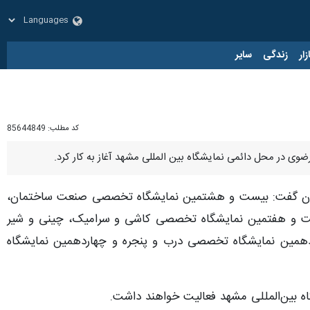
زار
زندگی
سایر
کد مطلب:
85644849