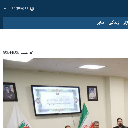
زار
زندگی
سایر
کد مطلب:
85644656