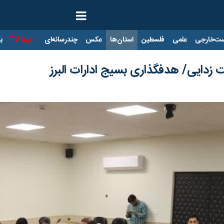
ت‌خارجی
علمی
فلسطین
استان‌ها
عکس
چندرسانه‌ای
ایرنا TV
با
 زدایی/ هدفگذاری بسیج ادارات البرز