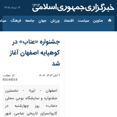
۱۷ مرداد ۱۴۰۵
عناوین‌
سیاست
اقتصاد
ورزش
جهان
جامعه
فرهنگ
سیاس
جشنواره «عناب» در
کوهپایه اصفهان آغاز
شد
۹ آبان ۱۴۰۳، ۱۶:۰۴
کد مطلب:
85644504
اصفهان - ایرنا - نخستین
جشنواره و نمایشگاه بومی محلی
«عناب» روز چهارشنبه در
کاروانسرای تاریخی عباسی شهر