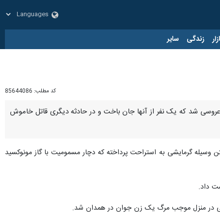
زار
زندگی
سایر
کد مطلب:
85644086