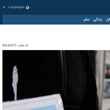
زار
زندگی
سایر
کد مطلب:
85643973