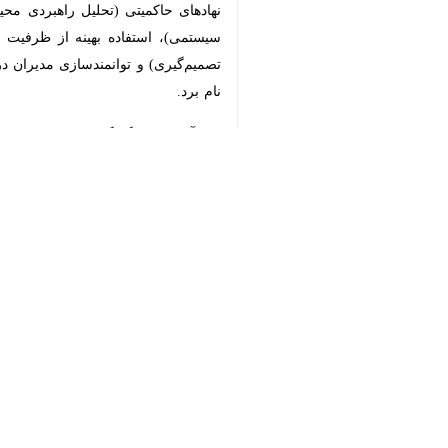
فارسی بیان کرد: این دوره در ابتدا بر
جهت ارتقا کیفیت و بهره مندی حداکثری 
♿︎
وی یادآور شد: در طول این دوره، هر 
انتخاب شده ارائه می‌نمایند. در پایان 
×
برنامه ریزی شده به عنوان دوره‌های 
فارسی در خصوص اهداف برگزاری این دو
لازم برای تحلیل و تدوین استراتژی‌ها
(تحلیل راهبردی محیط)، توانمندسازی مد
ظرفیت تفکر و روحیه جهادی در تثبیت، تو
فرآیند برنامه ریزی، مدیریت و اجرای پر
وی آموزش چگونگی مدیریت تغییرات و تح
رهبری)، ارتقای توانایی مدیران در مواج
عملیاتی) را از دیگر اهداف برگزاری د