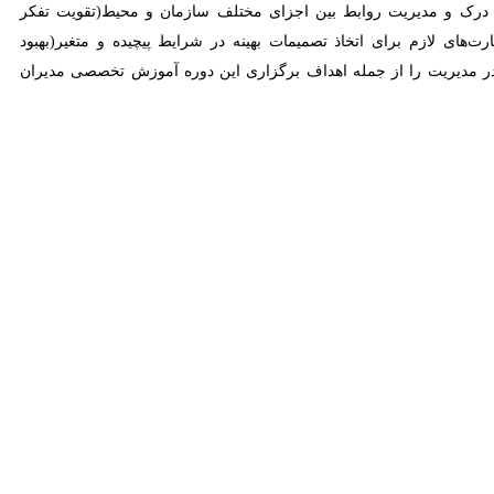
 برای معاونان واحدهای سازمانی و سایر مدیران جهاددانشگاهی برگزار کرد.
اگانه برای آنها اجرا خواهد شد.
 یا واحدهای سازمانی انتخاب و در پایان دوره گزارشی در خصوص موضوع
 گواهینامه دوره آموزشی تعالی مدیران جهادی جهاددانشگاهی اعطا می‌شود که
 لازم در تقویت فرهنگ مدیریت جهادی، آموزش روش‌ها و معرفی ابزارهای
 محیطی تأثیرگذار بر سازمان و آشنایی با بخش عمومی و نهادهای حاکمیتی
ط بین اجزای مختلف سازمان و محیط(تقویت تفکر سیستمی)، استفاده بهینه از
ینه در شرایط پیچیده و متغیر(بهبود تصمیم‌گیری) و توانمندسازی مدیران در
وره آموزش تخصصی مدیران نام برد.
ی رهبری برای هدایت تیم‌ها و سازمان‌ها به سمت اهداف استراتژیک(تقویت
 استراتژی‌ها به برنامه‌های عملیاتی مشخص و قابل اجرا (تدوین برنامه‌های
معاون هماهنگی و امور مجلس جهاددانشگاهی مدت و زمان برگزاری دوره گفت: این بسته آموزشی با ۲۷ عنوان طراحی شده است، دوره اول آن پاییز ۱۴۰۳، دوره دوم زمستان ۱۴۰۳ و دوره سوم