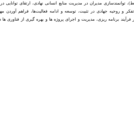
ای روسای واحدهای سازمانی برگزار می‌شود، همچنین در ادامه می‌توان دوره را
از دوره، روسای واحدهای سازمانی به دو گروه تقسیم شده و دوره به صورت جد
یک از شرکت کنندگان یکی از مسائل یا چالش‌های پیش روی جهاددانشگاهی
دوره نیز به کسانی که به صورت کامل در تمامی کلاس‌های دوره شرکت کرده‌اند،
ضمن خدمت برای آنان محسوب شود.
ره آموزش تخصصی بیان کرد: تقویت شناخت نهادی و ایجاد توانمندی و مهارت
ی مؤثر (توسعه مهارت‌های راهبردی)، توانمندسازی مدیران در شناسایی عوامل
یران در مدیریت منابع انسانی نهادی، ارتقای توانایی در درک و مدیریت رواب
سعه و ادامه فعالیت‌ها، فراهم آوردن مهارت‌های لازم برای اتخاذ تصمیمات به
وژه ها و بهره گیری از فناوری ها در مدیریت را از جمله اهداف برگزاری این د
ولات سازمانی برای افزایش انعطاف‌پذیری (مدیریت تغییر)، توسعه مهارت‌ها
هه با کلان روندها و مسائل منشعب از آن در آینده و ایجاد توانایی در تبدیل
وره آموزش تخصصی ‌تعالی مدیران جهادی نام برد.