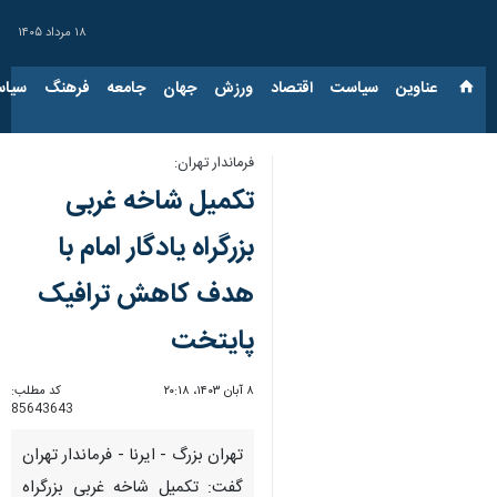
۱۸ مرداد ۱۴۰۵
عناوین‌
سیاست
اقتصاد
ورزش
جهان
جامعه
فرهنگ
سیاس
فرماندار تهران:
تکمیل شاخه غربی
بزرگراه یادگار امام با
هدف کاهش ترافیک
پایتخت
۸ آبان ۱۴۰۳، ۲۰:۱۸
کد مطلب:
85643643
تهران بزرگ - ایرنا - فرماندار تهران
گفت: تکمیل شاخه غربی بزرگراه