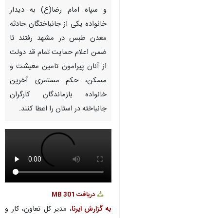
Pause
Play
00:00
00:00
♿︎