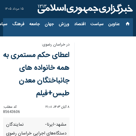
۱۵ مرداد ۱۴۰۵
عناوین‌
سیاست
اقتصاد
ورزش
جهان
جامعه
فرهنگ
سیاس
در خراسان رضوی:
اعطای حکم مستمری به
همه خانواده ‌های
جانباختگان معدن
طبس+فیلم
۸ آبان ۱۴۰۳، ۲۱:۰۱
کد مطلب:
85643606