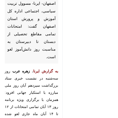
و پرورش استان اصفهان گفت:
امتحانات تمامی مقاطع تحصیلی
از دبستان تا دبیرستان به مناسبت
روز دانش‌آموز لغو است.
به گزارش ایرنا
،
زهره عرب
روز سه‌شنبه
در نشست خبری ستاد بزرگداشت
سیزدهم آبان روز ملی مبارزه با
استکبار جهانی افزود: همزمان با
برگزاری ویژه برنامه روز ۱۳ آبان تمامی
امتحانات از ۱۲ تا ۱۴ آبان ماه جازی
لغو شده است.
وی با بیان اینکه شیوه‌نامه این رویداد
به تمامی مدارس استان ابلاغ شده
♿︎
×
است، ادامه داد: همچنین غیبت (عدم