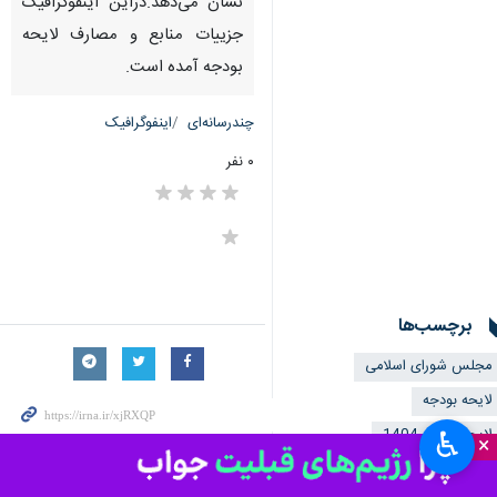
نشان می‌دهد.دراین اینفوگرافیک
جزییات منابع و مصارف لایحه
بودجه آمده است.
چندرسانه‌ای
اینفوگرافیک
۰ نفر
برچسب‌ها
مجلس شورای اسلامی
لایحه بودجه
لایحه بودجه 1404
♿︎
×
دولت چهاردهم