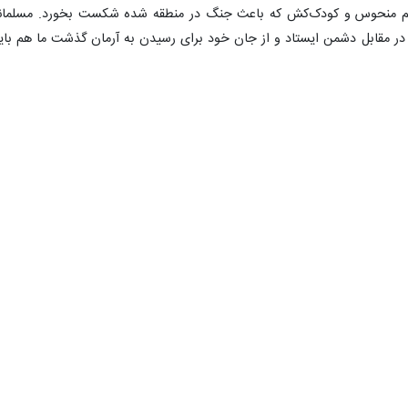
ه استان مرکزی گفت: انقلاب اسلامی با مقاومت و ایستادگی مقتدرانه، با شتاب
«
مرتضی عمومهدی
» روز سه شنبه در صبحگاه مشترک هفته بسیج دانش‌آموزی، ا
وجوانان برای تثبیت انقلاب و استمرار آن همچون شهدای جوانی که نهال انقلاب 
برای شکل‌گیری نظام و ماندگاری باید مؤثر عمل کنند.
وادث منطقه اشاره و تصریح کرد: دشمن ما در مقابل یک دو راهی قرار داده است، 
ف ایران، جوانان برومند و مردم غیور این سرزمین در طول تاریخ نشان داده‌
 پای خود بایستیم و لذت استقلال و آزادی و پیشرفت را درک کنیم، برای رسی
ریح کرد: مهم‌ترین موانع ظهور و زمینه‌سازی برای تمدن نوین اسلامی و نظم 
کودک‌کش است؛ تا روزی که به این نتیجه نرسیم و این دو جرثومه فساد را از ر