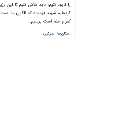
اراک - ایرنا - فرمانده سپاه روح‌الل
به گزارش ایرنا
، سردار سرتیپ دوم پاسدار
وی با تاکید بر اینکه امروز جوانان و ن
دانش آموزان ما از طریق تحصیل و ورزش 
فرمانده سپاه روح‌الله استان مرکزی به ح
نخواهیم کرد؛ جمهوری اسلامی و ملت شری
سازش نخواهند کرد.
وی ادامه داد: راه دوم این است که روی
از سر راه برداشته شود.
فرمانده سپاه روح‌الله استان مرکزی تص
جنایتکار و رژیم صهیونیستی اشغالگر و 