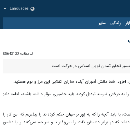
زار
زندگی
سایر
کد مطلب:
85643132