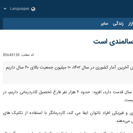
زار
زندگی
سایر
ه سالمندی است
کد مطلب:
85643130