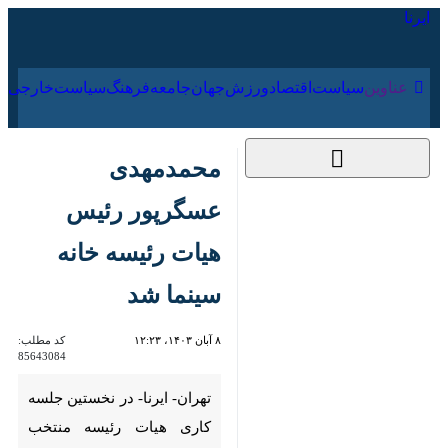
۱۷ مرداد ۱۴۰۵
عناوین‌
سیاست
اقتصاد
ورزش
جهان
جامعه
فرهنگ
سیاس
محمدمهدی عسگرپور
رئیس هیات رئیسه
خانه سینما شد
۸ آبان ۱۴۰۳، ۱۲:۲۳
کد مطلب:
85643084
تهران- ایرنا- در نخستین جلسه
کاری هیات رئیسه منتخب مجمع
عمومی صنوف خانه سینما،
محمدمهدی عسگرپور به عنوان