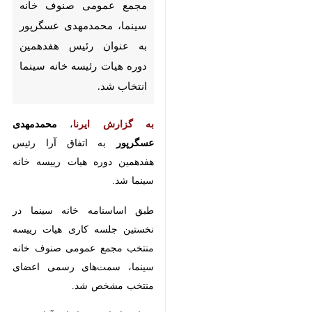
رئیس هفدهمین دوره هیات رئیسه
خانه سینما انتخاب شد.
به گزارش ایرنا
،
محمدمهدی عسگرپور
به اتفاق آرا رئیس هفدهمین دوره
هیات رییسه خانه سینما شد.
طبق اساسنامه خانه سینما در نخستین
جلسه کاری هیات رییسه منتخب
مجمع عمومی صنوف خانه سینما،
سمت‌های رسمی اعضای منتخب
مشخص شد.
بر این اساس به اتفاق آرا، محمد
مهدی عسگرپور در این دوره نیز به
♿︎
عنوان رئیس،
محسن امیریوسفی
(نایب رئیس)،
علیرضا حسینی
(دبیر)،