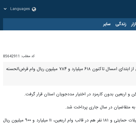
زار
زندگی
سایر
کد مطلب:
85642911