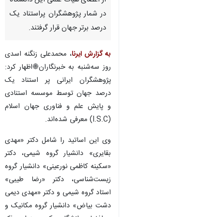
از اعضای هیات علمی این دانشگاه
در شمار پژوهشگران پراستناد یک
درصد برتر جهان قرار گرفتند.
به گزارش ایرنا
، محمدعلی زنگنه اسدی
روز سه‌شنبه به خبرنگاران🌐اظهار کرد:
پژوهشگران ایرانی پر استناد یک
درصد جهان توسط موسسه استنادی
و پایش علم و فناوری جهان اسلام
(I.S.C) معرفی شده‌اند.
وی این اساتید را شامل دکتر «مهدی
بقایری» دانشیار گروه شیمی، دکتر
«سکینه کاظمی نورعینی» دانشیار گروه
زیست‌شناسی، دکتر «رضا طیبی»
♿︎
استاد گروه شیمی و دکتر «مهدی دیمی
×
دشت بیاض» دانشیار گروه مکانیک و