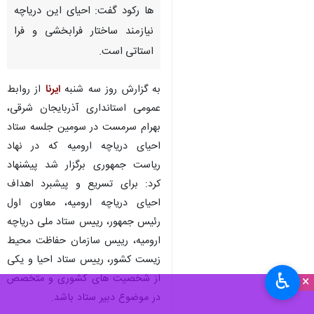
ها رکود گفت: احیای این دریاچه
نیازمند ساختار فرابخشی و فرا
استاتی ‌است.
به گزارش روز سه شنبه
ایرنا
از روابط
عمومی استانداری آذربایجان شرقی،
بهرام سرمست در سومین جلسه ستاد
احیای دریاچه ارومیه که در نهاد
ریاست جمهوری برگزار شد پیشنهاد
کرد: برای تسریع و پیشبرد اهداف
احیای دریاچه ارومیه، معاون اول
رئیس جمهور، رییس ستاد ملی دریاچه
ارومیه، رییس سازمان حفاظت محیط
زیست کشور، رییس ستاد احیا و یکی
♿︎
از شخصیت های کشوری و متخصص
×
در موضوع دبیر ستاد باشد.