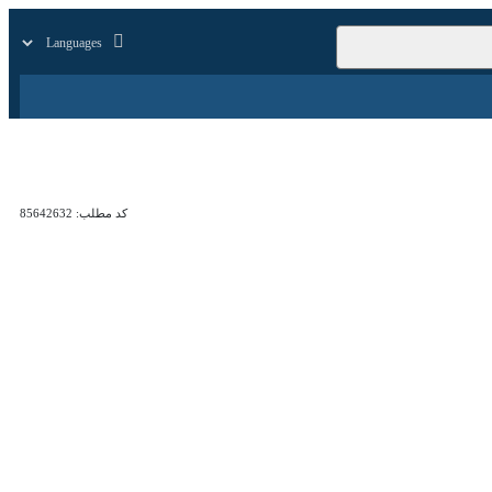
زار
زندگی
سایر
کد مطلب:
85642632