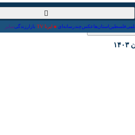
ت‌خارجی
علمی
فلسطین
استان‌ها
عکس
چندرسانه‌ای
ایرنا TV
با
Pause
Play
00:00