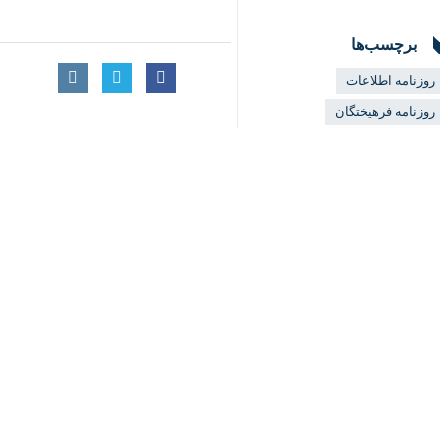
♿︎
×
Download