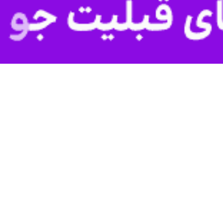
و قهرمانان واقعی خودمان انجام نمی دهیم تا آنها را به عنوان الگو و اسطوره 
به شب و در یادواره شهدای نیروی زمینی ارتش در مشهد افزود: فرزندان ما ق
ال و تولیدات قهرمانان خیالی هالیوودی را زمزمه می‌کنند.
ستیم زیرا نسل جدید، شهدای ما و دوران جهاد را درک نکردند که خاطره ای ا
قدس نیروی زمینی ارتش گفت:ما به شما خانواده شهدا و به طور خاص مادران،
 در نبرد نابرابر دست بالا را کسب کریدم و اکنون ما باید در تبیین جهاد و شهد
ن با شهادتشان قله‌های دست نیافتنی را به دره تبدیل کردند افزود: شما قهرمان
وی با بیان این که ارتش جم
‌ها صادق بوده است. شعار ایثار و شهامت در رگ‌های ارتشیان جریان دارد
قدس نیروی زمینی ارتش گفت:رژیم جعلی اسراییل و متحدان نادانش این را بد