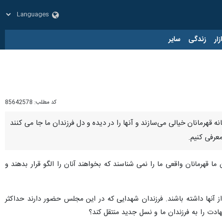
زار
زندگی
سایر
کد مطلب:
85642578