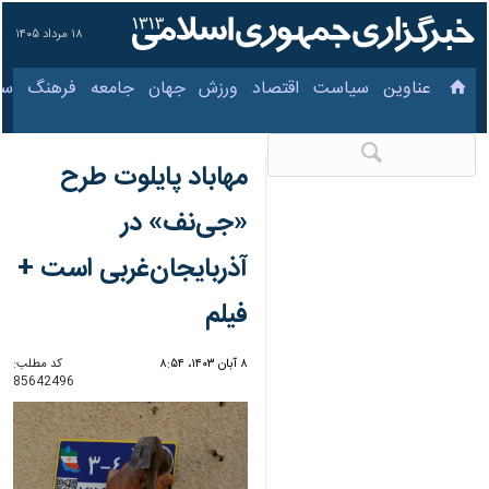
۱۸ مرداد ۱۴۰۵
عناوین‌
سیاست
اقتصاد
ورزش
جهان
جامعه
فرهنگ
مهاباد پایلوت طرح
«جی‌نف» در
آذربایجان‌غربی است +
فیلم
۸ آبان ۱۴۰۳، ۸:۵۴
کد مطلب:
85642496