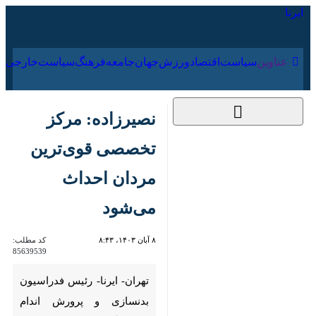
۱۹ مرداد ۱۴۰۵
عناوین‌
سیاست
اقتصاد
ورزش
جهان
جامعه
فرهنگ
سی
نصیرزاده: مرکز
تخصصی قوی‌ترین
مردان احداث می‌شود
۸ آبان ۱۴۰۳، ۸:۴۳
کد مطلب:
85639539
تهران- ایرنا- رئیس فدراسیون
بدنسازی و پرورش اندام درباره
گسترش روند حرفه‌ای رشته
قوی‌ترین مردان گفت: در صدد آن