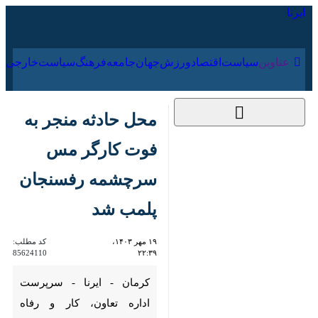
۱۶ مرداد ۱۴۰۵
عناوین‌
سیاست
اقتصاد
ورزش
جهان
جامعه
فرهنگ
محل حادثه منجر به
فوت کارگر مس
سرچشمه رفسنجان
پلمب شد
۱۹ مهر ۱۴۰۳، ۲۲:۳۹
کد مطلب:
85624110
کرمان - ایرنا - سرپرست اداره
تعاون، کار و رفاه اجتماعی