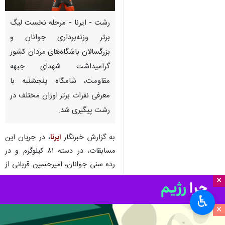
رشت - ایرنا - مرحله نخست لیگ
برتر وزنه‌برداری جوانان و
بزرگسالان باشگاه‌های مردان کشور
گرامیداشت شهدای جبهه
مقاومت، شامگاه پنجشنبه با
معرفی نفرات برتر اوزان مختلف در
رشت پیگیری شد.
به گزارش خبرنگار
ایرنا
، در جریان این
مسابقات، در دسته ۸۱ کیلوگرم و در
رده سنی جوانان، امیرحسین قربانی از
ملی حفاری به مقام قهرمانی دست
×
یافت و در رده سنی بزرگسالان نیز علی
♿︎
مکوندی از تیم مناطق نفت خیز مقام
×
نخست را کسب کرد.