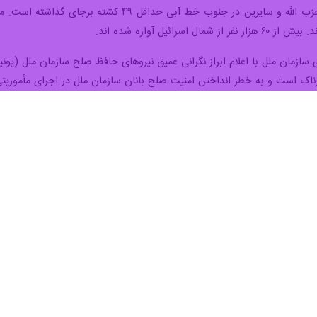
پنجشنبه به وقت محلی به نقل از «آندریا تننتی» سخنگوی یونیفل اعلام کرد: 
، ما به بهترین نحو به نظارت خود ادامه می دهیم، اگرچه گلوله باران مداوم 
تاکید کرد: «ما به طور منظم در حال تنظیم شرایط و فعالیت های خود هستیم
رد و به همه بازیگران تعهد آنها برای تضمین لین امنیت یادآوری می شود.»
سخنگوی یونیفل ادامه داد: «ما همچنان از لبنان و اسرائ
 جنوب لبنان پس از رد دستورات تخلیه در هفته گذشته در تنش فزاینده با اس
 دبیرکل سازمان ملل روز سه شنبه به وقت محلی در جمع خبرنگاران تاکید کرد:
ر لبنان هستیم که هم اکنون ویرانگر است. اما هنوز زمان برای توقف این جنگ