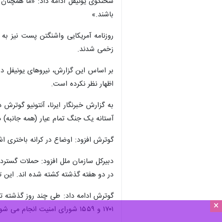
×
نیویورک – ایرنا- سخنگوی نیروهای حا
مواضع جنوب لبنان حضور دارند و پرچ