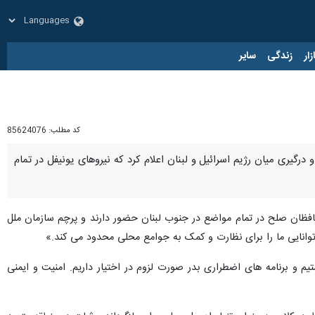
زار
زندگی
سایر
کد مطلب:
85624076