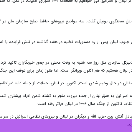
فظ صلح سازمان ملل (یونیفل) مستقر در جنوب لبنان در پی افزایش تنش و درگ
م سازمان ملل برافراشته است.