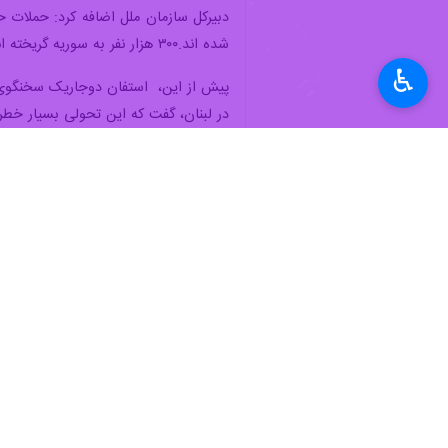
به گزارش ایرنا
، یک رسانه آمریکایی روز 
♿︎
همچنان برافراشته است. علیرغم چالش ها
تارنمای آکسیوس نوشت: سخنگوی یونیفل 
حافظان صلح در درجه اول اهمیت قرار دا
باشند.»
زخمی شدند.
بر اساس این گزارش، نیروهای یونیفل در
اظهار نظر نکرده است.
به گزارش خبرنگار ایرنا، آنتونیو گوترش
آستانه یک جنگ تمام عیار (همه جانبه) د