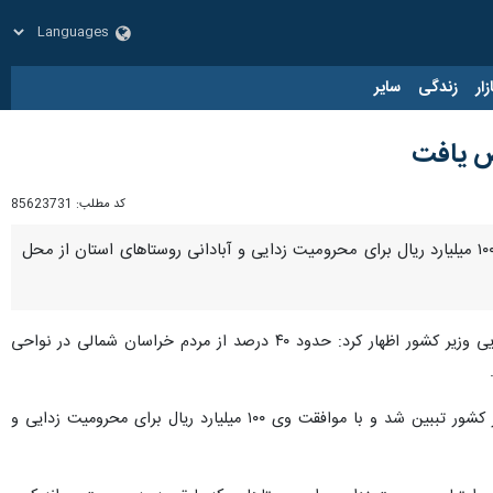
زار
زندگی
سایر
کد مطلب:
85623731
بجنورد- ایرنا- نماینده مردم بجنورد، گرمه، جاجرم، راز و جرگلان، مانه و سملقان در مجلس شورای اسلامی گفت: ۱۰۰ میلیارد ریال برای محرومیت زدایی و آبادانی روستاهای استان از محل
روز پنجشنبه در خصوص دیدار با مهدی جمالی‌نژاد معاون عمران و توسعه امور شهری و روستایی وزیر کشور اظهار کرد: حدود ۴۰ درصد از مردم خراسان شمالی در نواحی
وی افزود: در این دیدار مهمترین مشکلات روستاهای استان برای معاون عمران و توسعه امور شهری و روستایی وزیر کشور تببین شد و با موافقت وی ۱۰۰ میلیارد ریال برای محرومیت زدایی و